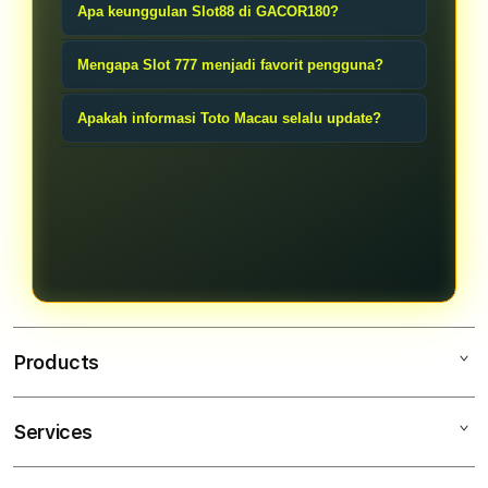
Karena GACOR180 dikenal memiliki
Toto Macau, Slot88, Slot 777, dan
Apa keunggulan Slot88 di GACOR180?
akses cepat, tampilan premium, dan
berbagai update terbaru dengan
Slot88 di GACOR180 menghadirkan
informasi lengkap yang selalu
Mengapa Slot 777 menjadi favorit pengguna?
tampilan modern dan akses yang
tampilan modern, permainan populer,
diperbarui setiap hari.
mudah.
Karena Slot 777 dikenal memiliki
dan akses yang stabil untuk pengguna.
Apakah informasi Toto Macau selalu update?
tampilan menarik, gameplay seru, dan
Ya, GACOR180 selalu menghadirkan
mudah dimainkan di berbagai
update Toto Macau terbaru setiap hari
perangkat.
agar pengguna mendapatkan informasi
terkini.
Products
Services
GACOR180
TOTO MACAU