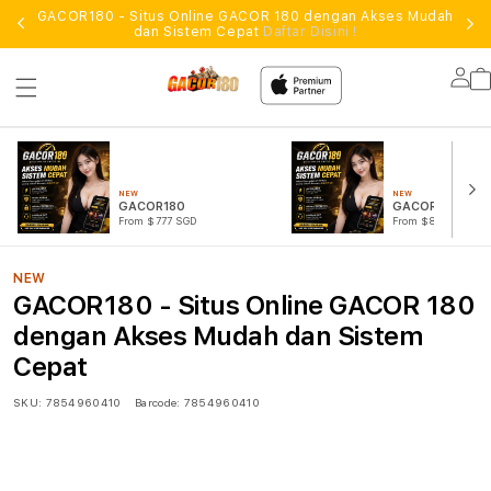
GACOR180 - Situs Online GACOR 180 dengan Akses Mudah
dan Sistem Cepat
Daftar Disini !
Lo
in
NEW
NEW
GACOR180
GACOR180 LOG
From $777 SGD
From $888 SGD
NEW
GACOR180 - Situs Online GACOR 180
dengan Akses Mudah dan Sistem
Cepat
SKU:
7854960410
Barcode:
7854960410