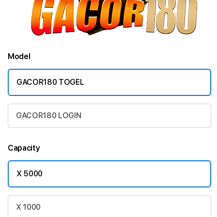
Model
GACOR180 TOGEL
GACOR180 LOGIN
Capacity
X 5000
X 1000