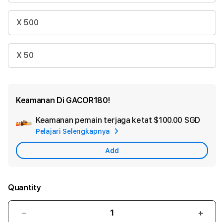
X 500
X 50
Keamanan Di GACOR180!
Keamanan pemain terjaga ketat
$100.00 SGD
Add
Pelajari Selengkapnya
Appl
Care
Add
Quantity
Decrease
Incr