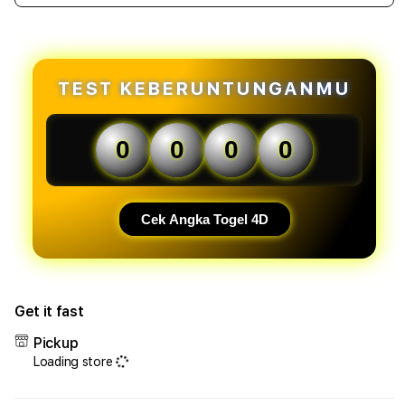
quantity
quant
forGACOR180
forG
-
-
Situs
Situs
Online
Onlin
TEST KEBERUNTUNGANMU
GACOR
GAC
180
180
dengan
deng
0
0
0
0
Akses
Akse
Mudah
Mud
dan
dan
Sistem
Sist
Cek Angka Togel 4D
Cepat
Cepa
Get it fast
Pickup
Loading store