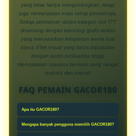
yang tidak hanya menguntungkan, tetapi
juga memanjakan mata setiap pemainnya,
Setiap permainan dalam kategori slot 777
dirancang dengan teknologi grafis terkini
yang menawarkan ketajaman warna luar
biasa. Efek visual yang halus dipadukan
dengan audio berkualitas tinggi
menciptakan suasana bermain yang sangat
realistis dan imersif.
FAQ PEMAIN GACOR180
Apa itu GACOR180?
GACOR180 adalah platform hiburan
Mengapa banyak pengguna memilih GACOR180?
online yang menghadirkan informasi