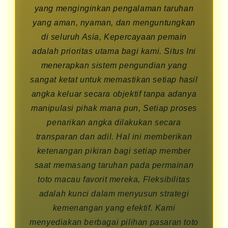
yang menginginkan pengalaman taruhan
yang aman, nyaman, dan menguntungkan
di seluruh Asia, Kepercayaan pemain
adalah prioritas utama bagi kami. Situs Ini
menerapkan sistem pengundian yang
sangat ketat untuk memastikan setiap hasil
angka keluar secara objektif tanpa adanya
manipulasi pihak mana pun, Setiap proses
penarikan angka dilakukan secara
transparan dan adil. Hal ini memberikan
ketenangan pikiran bagi setiap member
saat memasang taruhan pada permainan
toto macau favorit mereka, Fleksibilitas
adalah kunci dalam menyusun strategi
kemenangan yang efektif. Kami
menyediakan berbagai pilihan pasaran toto