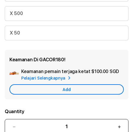
X 500
X 50
Keamanan Di GACOR180!
Keamanan pemain terjaga ketat
$100.00 SGD
Add
Pelajari Selengkapnya
Appl
Care
Add
Quantity
Decrease
Incr