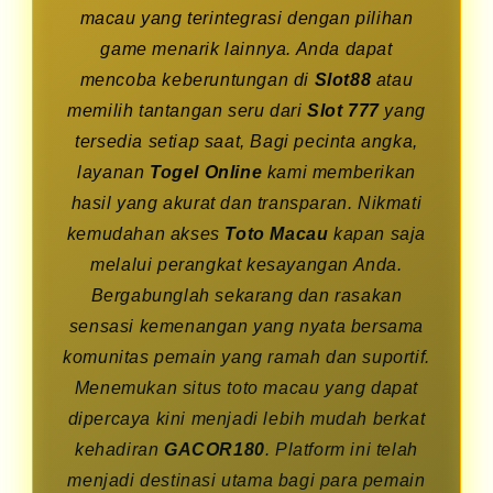
macau yang terintegrasi dengan pilihan
game menarik lainnya. Anda dapat
mencoba keberuntungan di
Slot88
atau
memilih tantangan seru dari
Slot 777
yang
tersedia setiap saat, Bagi pecinta angka,
layanan
Togel Online
kami memberikan
hasil yang akurat dan transparan. Nikmati
kemudahan akses
Toto Macau
kapan saja
melalui perangkat kesayangan Anda.
Bergabunglah sekarang dan rasakan
sensasi kemenangan yang nyata bersama
komunitas pemain yang ramah dan suportif.
Menemukan situs toto macau yang dapat
dipercaya kini menjadi lebih mudah berkat
kehadiran
GACOR180
. Platform ini telah
menjadi destinasi utama bagi para pemain