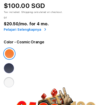
$100.00 SGD
Tax included.
Shipping
calculated at checkout.
or
$20.50
/mo. for 4 mo.
Pelajari Selengkapnya
Color
- Cosmic Orange