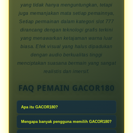
yang tidak hanya menguntungkan, tetapi
juga memanjakan mata setiap pemainnya,
Setiap permainan dalam kategori slot 777
dirancang dengan teknologi grafis terkini
yang menawarkan ketajaman warna luar
biasa. Efek visual yang halus dipadukan
dengan audio berkualitas tinggi
menciptakan suasana bermain yang sangat
realistis dan imersif.
FAQ PEMAIN GACOR180
Apa itu GACOR180?
GACOR180 adalah platform hiburan
Mengapa banyak pengguna memilih GACOR180?
online yang menghadirkan informasi