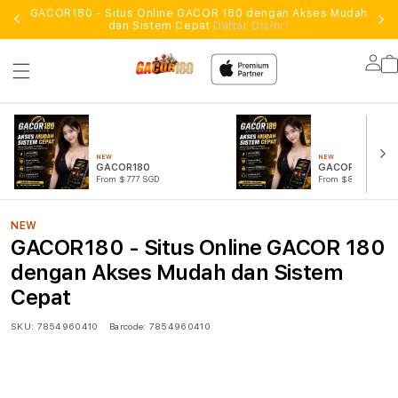
GACOR180 - Situs Online GACOR 180 dengan Akses Mudah
dan Sistem Cepat
Daftar Disini !
Lo
in
NEW
NEW
GACOR180
GACOR180 LOG
From $777 SGD
From $888 SGD
NEW
GACOR180 - Situs Online GACOR 180
dengan Akses Mudah dan Sistem
Cepat
SKU:
7854960410
Barcode:
7854960410