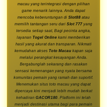
macau yang terintegrasi dengan pilihan
game menarik lainnya. Anda dapat
mencoba keberuntungan di
Slot88
atau
memilih tantangan seru dari
Slot 777
yang
tersedia setiap saat, Bagi pecinta angka,
layanan
Togel Online
kami memberikan
hasil yang akurat dan transparan. Nikmati
kemudahan akses
Toto Macau
kapan saja
melalui perangkat kesayangan Anda.
Bergabunglah sekarang dan rasakan
sensasi kemenangan yang nyata bersama
komunitas pemain yang ramah dan suportif.
Menemukan situs toto macau yang dapat
dipercaya kini menjadi lebih mudah berkat
kehadiran
GACOR180
. Platform ini telah
menjadi destinasi utama bagi para pemain