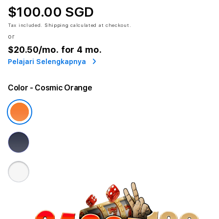
$100.00 SGD
Tax included.
Shipping
calculated at checkout.
or
$20.50
/mo. for 4 mo.
Pelajari Selengkapnya
Color
- Cosmic Orange