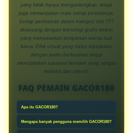
yang tidak hanya menguntungkan, tetapi
juga memanjakan mata setiap pemainnya,
Setiap permainan dalam kategori slot 777
dirancang dengan teknologi grafis terkini
yang menawarkan ketajaman warna luar
biasa. Efek visual yang halus dipadukan
dengan audio berkualitas tinggi
menciptakan suasana bermain yang sangat
realistis dan imersif.
FAQ PEMAIN GACOR180
Apa itu GACOR180?
GACOR180 adalah platform hiburan
Mengapa banyak pengguna memilih GACOR180?
online yang menghadirkan informasi