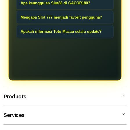
Karena GACOR180 dikenal memiliki
Toto Macau, Slot88, Slot 777, dan
Apa keunggulan Slot88 di GACOR180?
akses cepat, tampilan premium, dan
berbagai update terbaru dengan
Slot88 di GACOR180 menghadirkan
informasi lengkap yang selalu
Mengapa Slot 777 menjadi favorit pengguna?
tampilan modern dan akses yang
tampilan modern, permainan populer,
diperbarui setiap hari.
mudah.
Karena Slot 777 dikenal memiliki
dan akses yang stabil untuk pengguna.
Apakah informasi Toto Macau selalu update?
tampilan menarik, gameplay seru, dan
Ya, GACOR180 selalu menghadirkan
mudah dimainkan di berbagai
update Toto Macau terbaru setiap hari
perangkat.
agar pengguna mendapatkan informasi
terkini.
Products
Services
GACOR180
TOTO MACAU