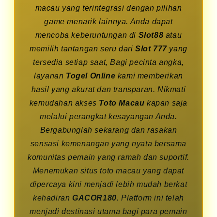
macau yang terintegrasi dengan pilihan
game menarik lainnya. Anda dapat
mencoba keberuntungan di
Slot88
atau
memilih tantangan seru dari
Slot 777
yang
tersedia setiap saat, Bagi pecinta angka,
layanan
Togel Online
kami memberikan
hasil yang akurat dan transparan. Nikmati
kemudahan akses
Toto Macau
kapan saja
melalui perangkat kesayangan Anda.
Bergabunglah sekarang dan rasakan
sensasi kemenangan yang nyata bersama
komunitas pemain yang ramah dan suportif.
Menemukan situs toto macau yang dapat
dipercaya kini menjadi lebih mudah berkat
kehadiran
GACOR180
. Platform ini telah
menjadi destinasi utama bagi para pemain