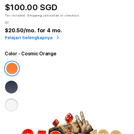
$100.00 SGD
Tax included.
Shipping
calculated at checkout.
or
$20.50
/mo. for 4 mo.
Pelajari Selengkapnya
Color
- Cosmic Orange