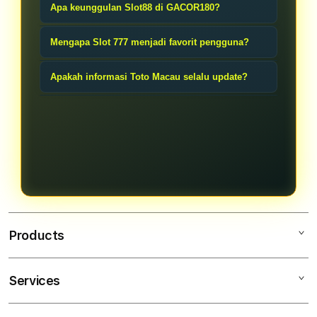
Karena GACOR180 dikenal memiliki
Toto Macau, Slot88, Slot 777, dan
Apa keunggulan Slot88 di GACOR180?
akses cepat, tampilan premium, dan
berbagai update terbaru dengan
Slot88 di GACOR180 menghadirkan
informasi lengkap yang selalu
Mengapa Slot 777 menjadi favorit pengguna?
tampilan modern dan akses yang
tampilan modern, permainan populer,
diperbarui setiap hari.
mudah.
Karena Slot 777 dikenal memiliki
dan akses yang stabil untuk pengguna.
Apakah informasi Toto Macau selalu update?
tampilan menarik, gameplay seru, dan
Ya, GACOR180 selalu menghadirkan
mudah dimainkan di berbagai
update Toto Macau terbaru setiap hari
perangkat.
agar pengguna mendapatkan informasi
terkini.
Products
Services
GACOR180
TOTO MACAU