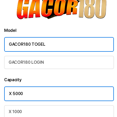
Model
GACOR180 TOGEL
GACOR180 LOGIN
Capacity
X 5000
X 1000