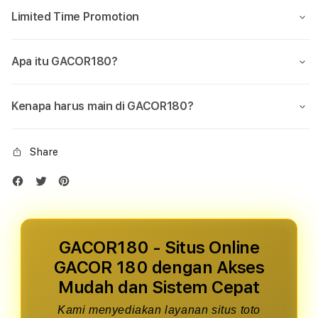
Limited Time Promotion
Apa itu GACOR180?
Kenapa harus main di GACOR180?
Share
GACOR180 - Situs Online
GACOR 180 dengan Akses
Mudah dan Sistem Cepat
Kami menyediakan layanan situs toto