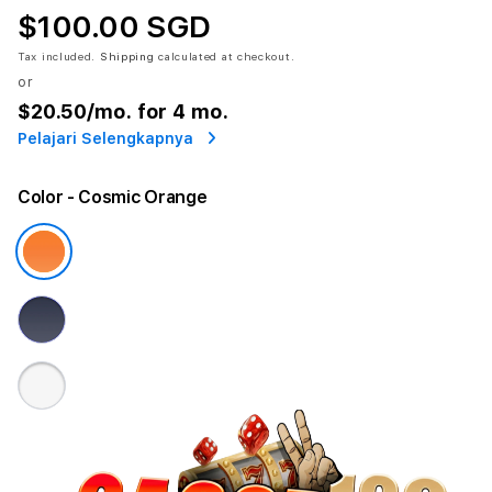
$100.00 SGD
Tax included.
Shipping
calculated at checkout.
or
$20.50
/mo. for 4 mo.
Pelajari Selengkapnya
Color
- Cosmic Orange