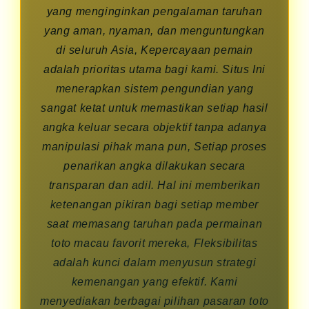
yang menginginkan pengalaman taruhan
yang aman, nyaman, dan menguntungkan
di seluruh Asia, Kepercayaan pemain
adalah prioritas utama bagi kami. Situs Ini
menerapkan sistem pengundian yang
sangat ketat untuk memastikan setiap hasil
angka keluar secara objektif tanpa adanya
manipulasi pihak mana pun, Setiap proses
penarikan angka dilakukan secara
transparan dan adil. Hal ini memberikan
ketenangan pikiran bagi setiap member
saat memasang taruhan pada permainan
toto macau favorit mereka, Fleksibilitas
adalah kunci dalam menyusun strategi
kemenangan yang efektif. Kami
menyediakan berbagai pilihan pasaran toto